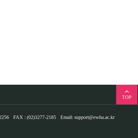
TOP
-2256
FAX : (02)3277-2185
Email: support@ewha.ac.kr