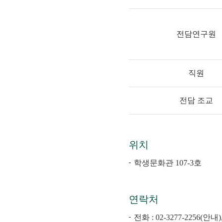
전담연구원
직원
전담 조교
위치
학생문화관 107-3호
연락처
전화 :
02-3277-2256
(안내)