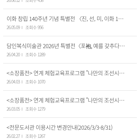
26.06.12
조회수 458
이화 창립 140주년 기념 특별전 〈진, 선, 미, 이화 140년 : 기억에서 미래로〉에 초대합니다!
26.05.09
조회수 956
담인복식미술관 2026년 특별전〈포袍, 예를 갖추다〉에 초대합니다!
26.04.20
조회수 1289
<소장품전> 연계 체험교육프로그램 "나만의 조선시대 백자 컬렉션 만들기" 안내
26.04.03
조회수 1070
<소장품전> 연계 체험교육프로그램 "나만의 조선시대 백자 컬렉션 만들기" 안내
26.03.05
조회수 1279
<전문도서관 이용시간 변경안내(2026/3/3-8/31)
26.02.27
조회수 1267